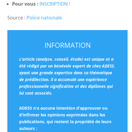
Pour vous :
INSCRIPTION !
Source :
Police nationale
INFORMATION
L’article (analyse, conseil, étude) est unique et a
été rédigé par un bénévole expert de chez ADESS,
ayant une grande expertise dans sa thématique
de prédilection. Il a accumulé une expérience
professionnelle significative et des diplômes qui
lui sont associés.
ADESS n’a aucune intention d’approuver ou
d’infirmer les opinions exprimées dans les
publications, qui restent la propriété de leurs
auteurs :