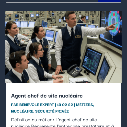
Agent chef de site nucléaire
PAR
BÉNÉVOLE EXPERT
|
19 02 22
|
MÉTIERS
,
NUCLÉAIRE
,
SÉCURITÉ PRIVÉE
Définition du métier : L'agent chef de site
nucléaire Représente l’entreprise prestataire et à